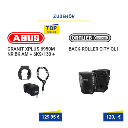
ZUBEHÖR
GRANIT XPLUS 6950M
BACK-ROLLER CITY QL1
NR BK AM + 6KS/130 +
ST 5950
129,95 €
120,- €