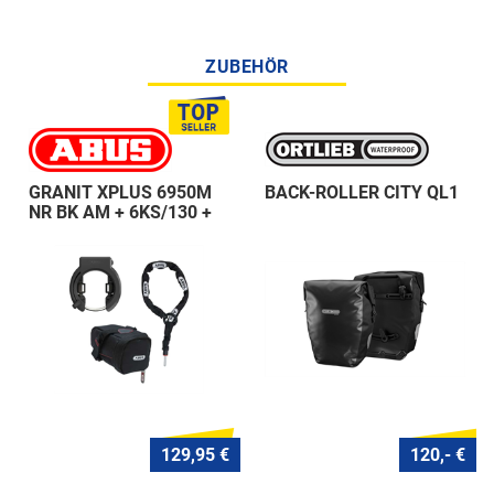
ZUBEHÖR
GRANIT XPLUS 6950M
BACK-ROLLER CITY QL1
NR BK AM + 6KS/130 +
ST 5950
129,95 €
120,- €