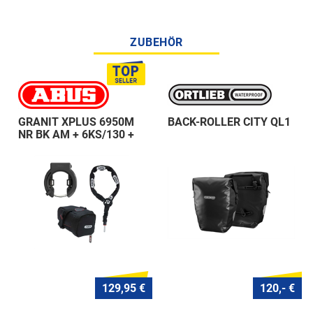
ZUBEHÖR
GRANIT XPLUS 6950M
BACK-ROLLER CITY QL1
NR BK AM + 6KS/130 +
ST 5950
129,95 €
120,- €