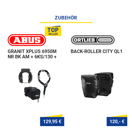
ZUBEHÖR
GRANIT XPLUS 6950M
BACK-ROLLER CITY QL1
NR BK AM + 6KS/130 +
ST 5950
129,95 €
120,- €