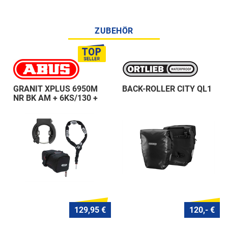
ZUBEHÖR
GRANIT XPLUS 6950M
BACK-ROLLER CITY QL1
NR BK AM + 6KS/130 +
ST 5950
129,95 €
120,- €