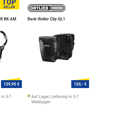
NR BK AM
Back-Roller City QL1
129,95 €
120,- €
 in 5-7
Auf Lager, Lieferung in 5-7
Werktagen