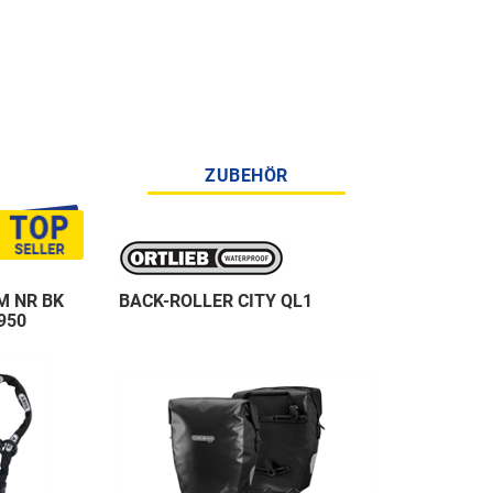
ZUBEHÖR
M NR BK
BACK-ROLLER CITY QL1
950