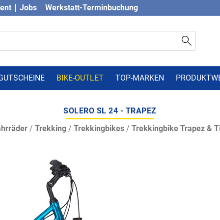
vent
Jobs
Werkstatt-Terminbuchung
GUTSCHEINE
BIKE-OUTLET
TOP-MARKEN
PRODUKTW
SOLERO SL 24 - TRAPEZ
hrräder
/
Trekking
/
Trekkingbikes
/
Trekkingbike Trapez & Ti