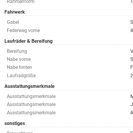
Rahmenform
T
Fahrwerk
Gabel
S
Federweg vorne
Laufräder & Bereifung
Bereifung
V
Nabe vorne
Nabe hinten
F
Laufradgröße
Ausstattungsmerkmale
Ausstattungsmerkmale
M
Ausstattungsmerkmale
J
Ausstattungsmerkmale
A
sonstiges