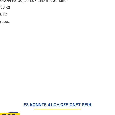
UXON FS-50, 50 Lux LED mit Schalter
35 kg
022
rapez
ES KÖNNTE AUCH GEEIGNET SEIN