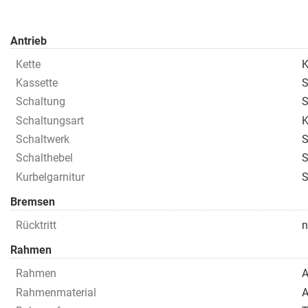
Antrieb
Kette
K
Kassette
S
Schaltung
S
Schaltungsart
K
Schaltwerk
S
Schalthebel
S
Kurbelgarnitur
S
Bremsen
Rücktritt
n
Rahmen
Rahmen
A
Rahmenmaterial
A