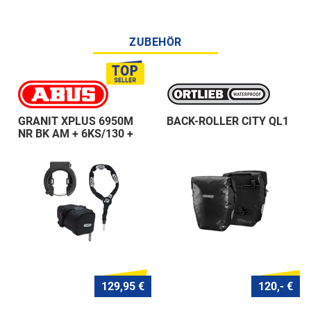
ZUBEHÖR
GRANIT XPLUS 6950M
BACK-ROLLER CITY QL1
NR BK AM + 6KS/130 +
ST 5950
129,95 €
120,- €