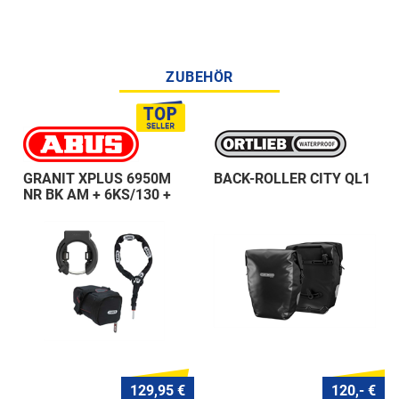
ZUBEHÖR
GRANIT XPLUS 6950M
BACK-ROLLER CITY QL1
NR BK AM + 6KS/130 +
ST 5950
129,95 €
120,- €