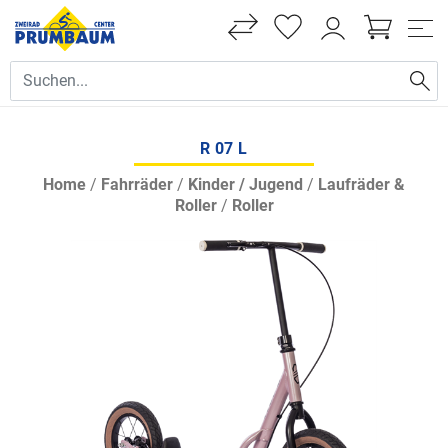
R 07 L
Home
/
Fahrräder
/
Kinder / Jugend
/
Laufräder &
Roller
/
Roller