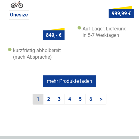
999,99 €
Onesize
Auf Lager, Lieferung
in 5-7 Werktagen
849,- €
kurzfristig abholbereit
(nach Absprache)
mehr Produkte laden
1
2
3
4
5
6
>