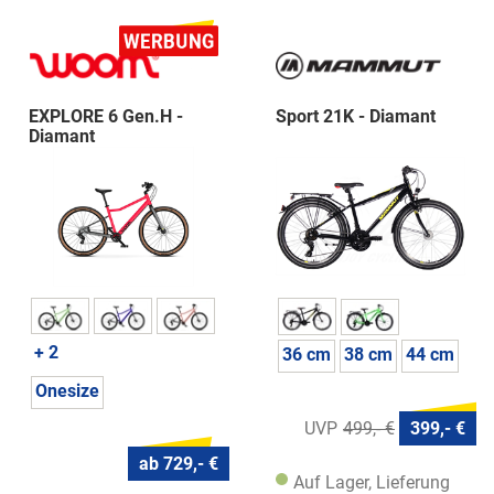
EXPLORE 6 Gen.H -
Sport 21K - Diamant
Diamant
+ 2
36 cm
38 cm
44 cm
Onesize
499,- €
399,- €
ab 729,- €
Auf Lager, Lieferung