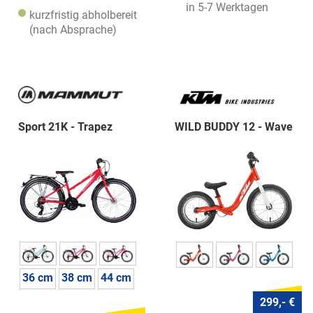
in 5-7 Werktagen
kurzfristig abholbereit
(nach Absprache)
Sport 21K - Trapez
WILD BUDDY 12 - Wave
36 cm
38 cm
44 cm
299,- €