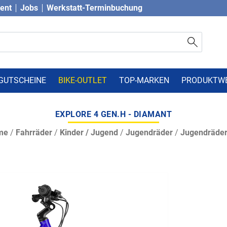
vent
Jobs
Werkstatt-Terminbuchung
GUTSCHEINE
BIKE-OUTLET
TOP-MARKEN
PRODUKTW
EXPLORE 4 GEN.H - DIAMANT
me
/
Fahrräder
/
Kinder / Jugend
/
Jugendräder
/
Jugendräder