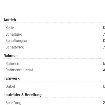
Antrieb
Kette
K
Schaltung
7
Schaltungsart
K
Schaltwerk
7
Rahmen
Rahmen
l
Rahmenmaterial
A
Fahrwerk
Gabel
U
Laufräder & Bereifung
Bereifung
2