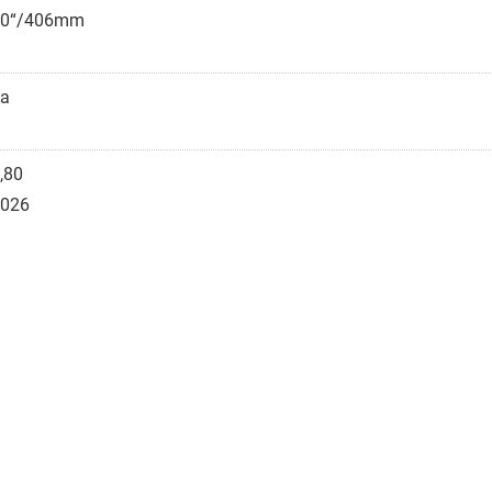
20“/406mm
a
,80
026