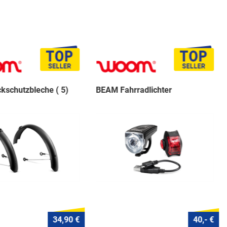
kschutzbleche ( 5)
BEAM Fahrradlichter
34,90 €
40,- €