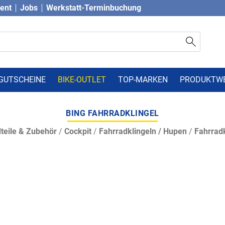
vent
Jobs
Werkstatt-Terminbuchung
GUTSCHEINE
BIKE-OUTLET
TOP-MARKEN
PRODUKTW
BING FAHRRADKLINGEL
teile & Zubehör
/
Cockpit
/
Fahrradklingeln / Hupen
/
Fahrradk