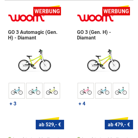
GO 3 Automagic (Gen.
GO 3 (Gen. H) -
H) - Diamant
Diamant
+ 3
+ 4
ab 529,- €
ab 479,- €