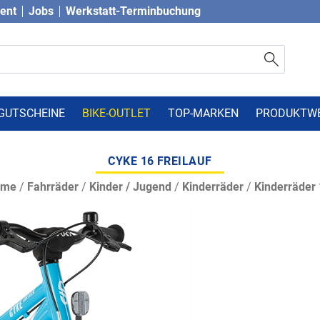
vent
Jobs
Werkstatt-Terminbuchung
GUTSCHEINE
BIKE-OUTLET
TOP-MARKEN
PRODUKTW
CYKE 16 FREILAUF
ome
/
Fahrräder
/
Kinder / Jugend
/
Kinderräder
/
Kinderräder 