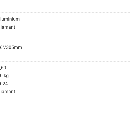
luminium
iamant
16"/305mm
,60
0 kg
024
iamant