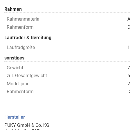
Rahmen
Rahmenmaterial
A
Rahmenform
D
Laufräder & Bereifung
Laufradgröße
sonstiges
Gewicht
7
zul. Gesamtgewicht
6
Modelljahr
2
Rahmenform
D
Hersteller
PUKY GmbH & Co. KG