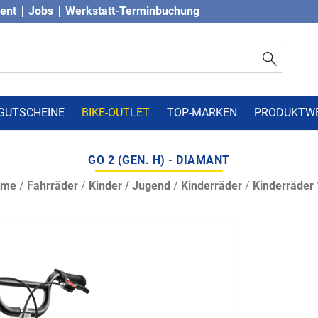
vent
Jobs
Werkstatt-Terminbuchung
GUTSCHEINE
BIKE-OUTLET
TOP-MARKEN
PRODUKTW
GO 2 (GEN. H) - DIAMANT
ome
/
Fahrräder
/
Kinder / Jugend
/
Kinderräder
/
Kinderräder 