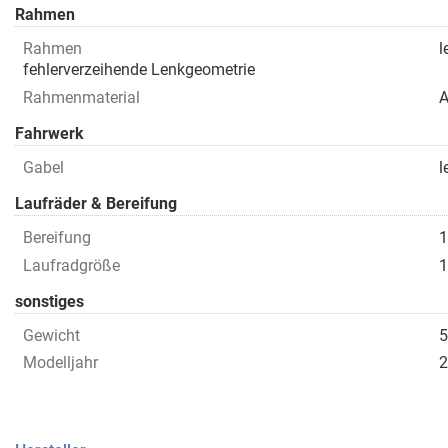
Rahmen
Rahmen
l
fehlerverzeihende Lenkgeometrie
Rahmenmaterial
A
Fahrwerk
Gabel
l
Laufräder & Bereifung
Bereifung
1
Laufradgröße
sonstiges
Gewicht
5
Modelljahr
2