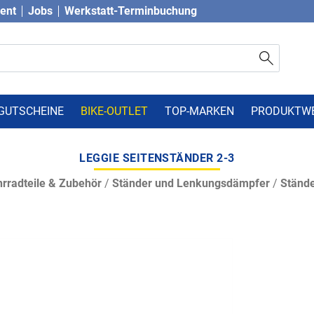
vent
Jobs
Werkstatt-Terminbuchung
GUTSCHEINE
BIKE-OUTLET
TOP-MARKEN
PRODUKTW
LEGGIE SEITENSTÄNDER 2-3
rradteile & Zubehör
/
Ständer und Lenkungsdämpfer
/
Ständ