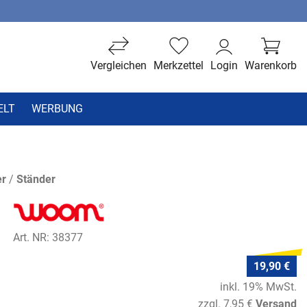
Vergleichen
Merkzettel
Login
Warenkorb
ELT
WERBUNG
er
/
Ständer
Art. NR: 38377
19,90 €
inkl. 19% MwSt.
zzgl. 7,95 €
Versand