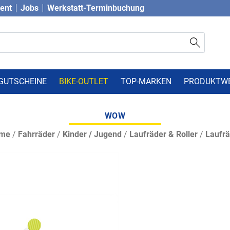
vent
Jobs
Werkstatt-Terminbuchung
GUTSCHEINE
BIKE-OUTLET
TOP-MARKEN
PRODUKTW
WOW
me
/
Fahrräder
/
Kinder / Jugend
/
Laufräder & Roller
/
Laufrä