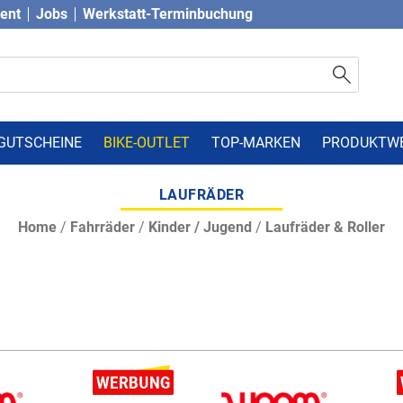
vent
Jobs
Werkstatt-Terminbuchung
GUTSCHEINE
BIKE-OUTLET
TOP-MARKEN
PRODUKTW
LAUFRÄDER
Home
/
Fahrräder
/
Kinder / Jugend
/
Laufräder & Roller