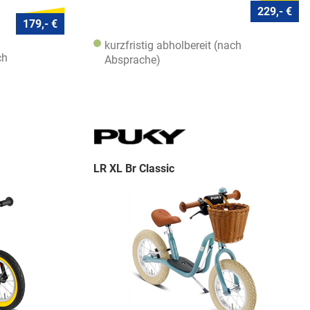
229,- €
179,- €
kurzfristig abholbereit (nach
ch
Absprache)
LR XL Br Classic