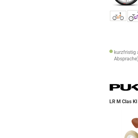
kurzfristig
Absprache
LR M Clas KI