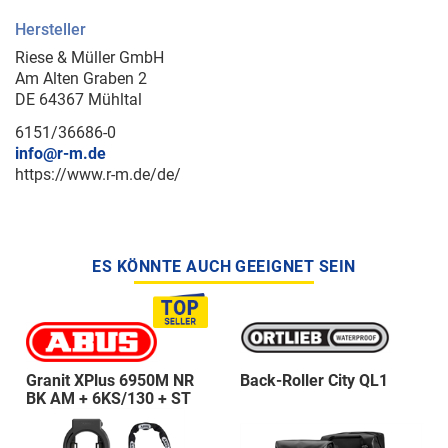
Hersteller
Riese & Müller GmbH
Am Alten Graben 2
DE 64367 Mühltal
6151/36686-0
info@r-m.de
https://www.r-m.de/de/
ES KÖNNTE AUCH GEEIGNET SEIN
Granit XPlus 6950M NR
Back-Roller City QL1
BK AM + 6KS/130 + ST
5950