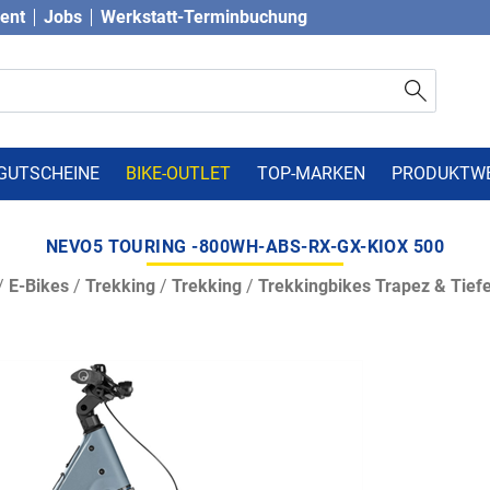
vent
Jobs
Werkstatt-Terminbuchung
GUTSCHEINE
BIKE-OUTLET
TOP-MARKEN
PRODUKTW
NEVO5 TOURING -800WH-ABS-RX-GX-KIOX 500
/
E-Bikes
/
Trekking
/
Trekking
/
Trekkingbikes Trapez & Tiefe