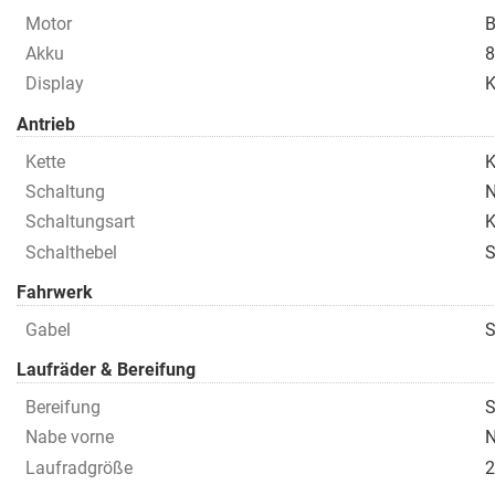
Motor
B
Akku
8
Display
K
Antrieb
Kette
K
Schaltung
N
Schaltungsart
K
Schalthebel
S
Fahrwerk
Gabel
S
Laufräder & Bereifung
Bereifung
S
Nabe vorne
N
Laufradgröße
2