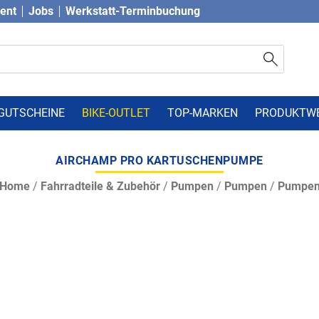
vent
Jobs
Werkstatt-Terminbuchung
GUTSCHEINE
BIKE-OUTLET
TOP-MARKEN
PRODUKTW
AIRCHAMP PRO KARTUSCHENPUMPE
Home
/
Fahrradteile & Zubehör
/
Pumpen
/
Pumpen
/
Pumpe