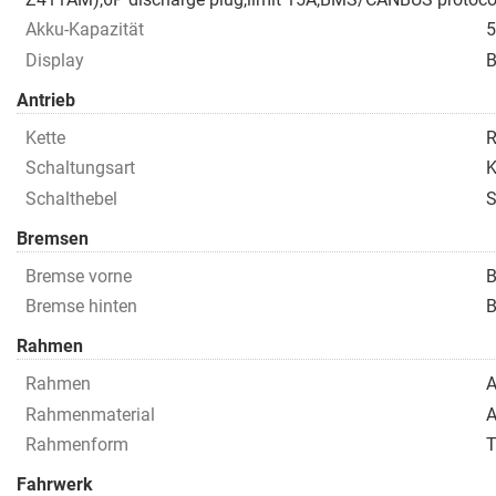
Akku-Kapazität
Display
B
Antrieb
Kette
R
Schaltungsart
K
Schalthebel
S
Bremsen
Bremse vorne
Bremse hinten
Rahmen
Rahmen
A
Rahmenmaterial
A
Rahmenform
T
Fahrwerk