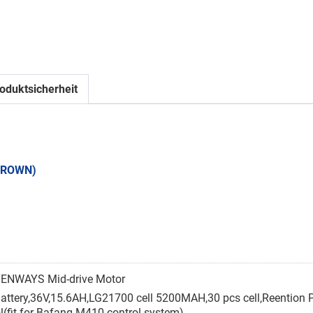
oduktsicherheit
BROWN)
ENWAYS Mid-drive Motor
attery,36V,15.6AH,LG21700 cell 5200MAH,30 pcs cell,Reention Pe
fit for Bafang M410 control system)