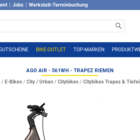
vent
Jobs
Werkstatt-Terminbuchung
GUTSCHEINE
BIKE-OUTLET
TOP-MARKEN
PRODUKTW
AGO AIR - 561WH - TRAPEZ RIEMEN
/
E-Bikes
/
City / Urban
/
Citybikes
/
Citybikes Trapez & Tiefei