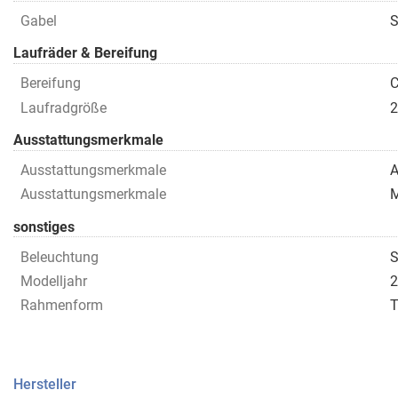
Gabel
S
Laufräder & Bereifung
Bereifung
C
Laufradgröße
Ausstattungsmerkmale
Ausstattungsmerkmale
A
Ausstattungsmerkmale
M
sonstiges
Beleuchtung
S
Modelljahr
2
Rahmenform
T
Hersteller