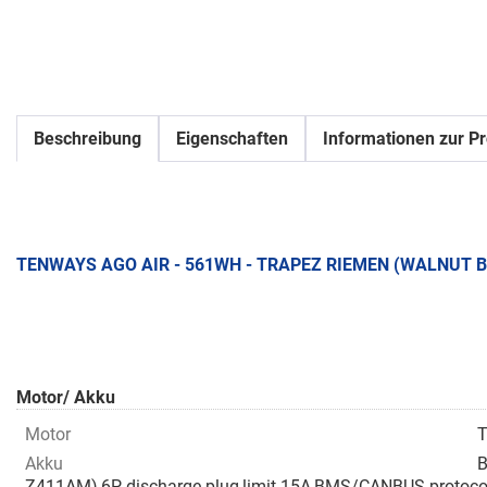
Beschreibung
Eigenschaften
Informationen zur Pr
TENWAYS AGO AIR - 561WH - TRAPEZ RIEMEN (WALNUT 
Motor/ Akku
Motor
T
Akku
B
Z411AM),6P discharge plug,limit 15A,BMS/CANBUS protocol(