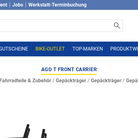
vent
Jobs
Werkstatt-Terminbuchung
GUTSCHEINE
BIKE-OUTLET
TOP-MARKEN
PRODUKTW
AGO T FRONT CARRIER
Fahrradteile & Zubehör
/
Gepäckträger
/
Gepäckträger
/
Gepä