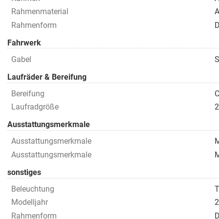
Rahmenmaterial
A
Rahmenform
D
Fahrwerk
Gabel
S
Laufräder & Bereifung
Bereifung
C
Laufradgröße
Ausstattungsmerkmale
Ausstattungsmerkmale
M
Ausstattungsmerkmale
M
sonstiges
Beleuchtung
T
Modelljahr
2
Rahmenform
D