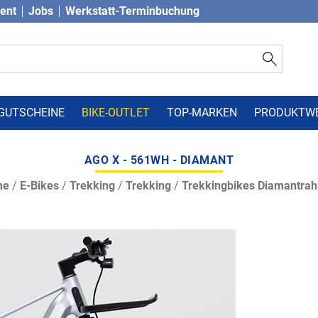
vent
Jobs
Werkstatt-Terminbuchung
GUTSCHEINE
BIKE-OUTLET
TOP-MARKEN
PRODUKTW
AGO X - 561WH - DIAMANT
me
/
E-Bikes
/
Trekking
/
Trekking
/
Trekkingbikes Diamantra