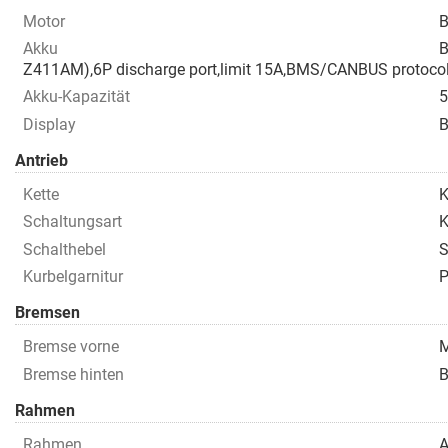
Motor
B
Akku
B
Z411AM),6P discharge port,limit 15A,BMS/CANBUS protocol
Akku-Kapazität
Display
B
Antrieb
Kette
K
Schaltungsart
K
Schalthebel
S
Kurbelgarnitur
P
Bremsen
Bremse vorne
M
Bremse hinten
Rahmen
Rahmen
A