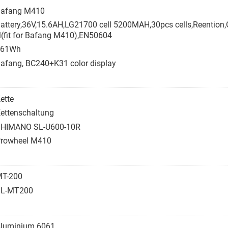
afang M410
attery,36V,15.6AH,LG21700 cell 5200MAH,30pcs cells,Reention,
(fit for Bafang M410),EN50604
561Wh
afang, BC240+K31 color display
ette
ettenschaltung
HIMANO SL-U600-10R
rowheel M410
T-200
BL-MT200
luminium 6061