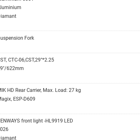
luminium
iamant
uspension Fork
ST, CTC-06,CST,29"*2.25
29"/622mm
IK HD Rear Carrier, Max. Load: 27 kg
agix, ESP-D609
ENWAYS front light -HL9919 LED
026
iamant