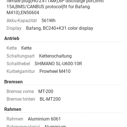
female plug(HG-Z411AM),6P discharge port,limit
15A,BMS/CANBUS protocol(fit for Bafang
M410),EN50604
Akku-Kapazität
561Wh
Display
Bafang, BC240+K31 color display
Antrieb
Kette
Kette
Schaltungsart
Kettenschaltung
Schalthebel
SHIMANO SL-U600-10R
Kurbelgarnitur
Prowheel M410
Bremsen
Bremse vorne
MT-200
Bremse hinten
BL-MT200
Rahmen
Rahmen
Aluminium 6061
Rahmenmaterial
Aluminium