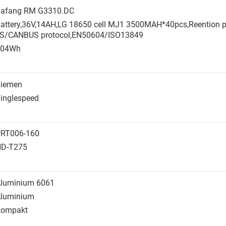
afang RM G3310.DC
attery,36V,14AH,LG 18650 cell MJ1 3500MAH*40pcs,Reention pen
,BMS/CANBUS protocol,EN50604/ISO13849
504Wh
iemen
inglespeed
RT006-160
D-T275
luminium 6061
luminium
Kompakt