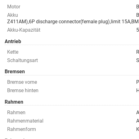
Motor
B
Akku
B
Z411AM),6P discharge connector(female plug),limit 15A
Akku-Kapazität
Antrieb
Kette
R
Schaltungsart
S
Bremsen
Bremse vorne
P
Bremse hinten
H
Rahmen
Rahmen
A
Rahmenmaterial
A
Rahmenform