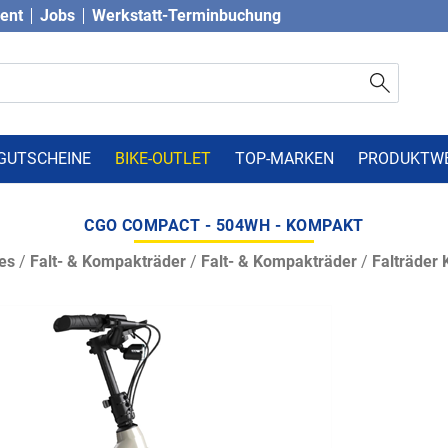
vent
Jobs
Werkstatt-Terminbuchung
GUTSCHEINE
BIKE-OUTLET
TOP-MARKEN
PRODUKTW
CGO COMPACT - 504WH - KOMPAKT
es
/
Falt- & Kompakträder
/
Falt- & Kompakträder
/
Falträder