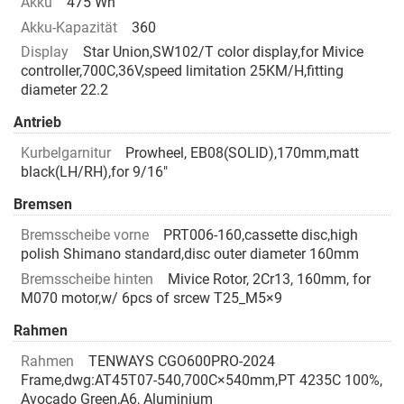
Akku
475 Wh
Akku-Kapazität
360
Display
Star Union,SW102/T color display,for Mivice
controller,700C,36V,speed limitation 25KM/H,fitting
diameter 22.2
Antrieb
Kurbelgarnitur
Prowheel, EB08(SOLID),170mm,matt
black(LH/RH),for 9/16"
Bremsen
Bremsscheibe vorne
PRT006-160,cassette disc,high
polish Shimano standard,disc outer diameter 160mm
Bremsscheibe hinten
Mivice Rotor, 2Cr13, 160mm, for
M070 motor,w/ 6pcs of srcew T25_M5×9
Rahmen
Rahmen
TENWAYS CGO600PRO-2024
Frame,dwg:AT45T07-540,700C×540mm,PT 4235C 100%,
Avocado Green,A6, Aluminium