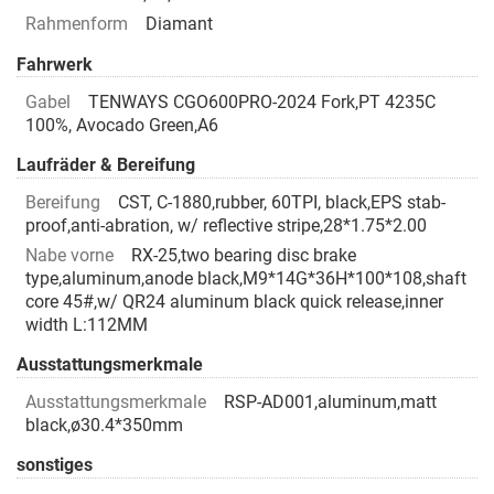
Rahmenform
Diamant
Fahrwerk
Gabel
TENWAYS CGO600PRO-2024 Fork,PT 4235C
100%, Avocado Green,A6
Laufräder & Bereifung
Bereifung
CST, C-1880,rubber, 60TPI, black,EPS stab-
proof,anti-abration, w/ reflective stripe,28*1.75*2.00
Nabe vorne
RX-25,two bearing disc brake
type,aluminum,anode black,M9*14G*36H*100*108,shaft
core 45#,w/ QR24 aluminum black quick release,inner
width L:112MM
Ausstattungsmerkmale
Ausstattungsmerkmale
RSP-AD001,aluminum,matt
black,ø30.4*350mm
sonstiges