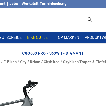
vent
Jobs
Werkstatt-Terminbuchung
GUTSCHEINE
BIKE-OUTLET
TOP-MARKEN
PRODUKTW
CGO600 PRO - 360WH - DIAMANT
/
E-Bikes
/
City / Urban
/
Citybikes
/
Citybikes Trapez & Tiefei