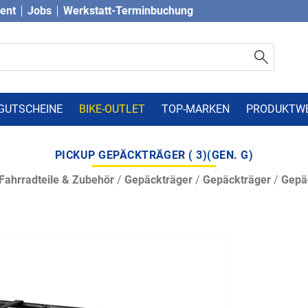
vent
Jobs
Werkstatt-Terminbuchung
GUTSCHEINE
BIKE-OUTLET
TOP-MARKEN
PRODUKTW
PICKUP GEPÄCKTRÄGER ( 3)(GEN. G)
Fahrradteile & Zubehör
/
Gepäckträger
/
Gepäckträger
/
Gepä