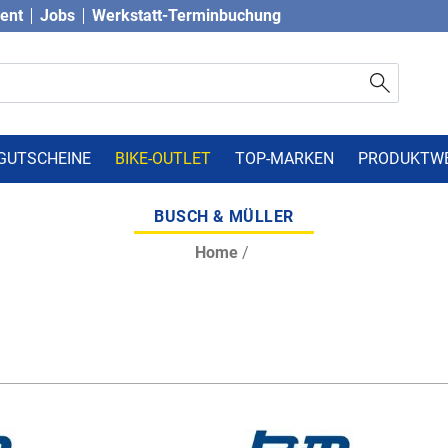
vent
Jobs
Werkstatt-Terminbuchung
GUTSCHEINE
BIKE-OUTLET
TOP-MARKEN
PRODUKTW
BUSCH & MÜLLER
Home
/