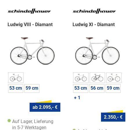
Ludwig VIII - Diamant
Ludwig XI - Diamant
53 cm
59 cm
53 cm
56 cm
59 cm
+ 1
ab 2.095,- €
2.350,- €
Auf Lager, Lieferung
in 5-7 Werktagen