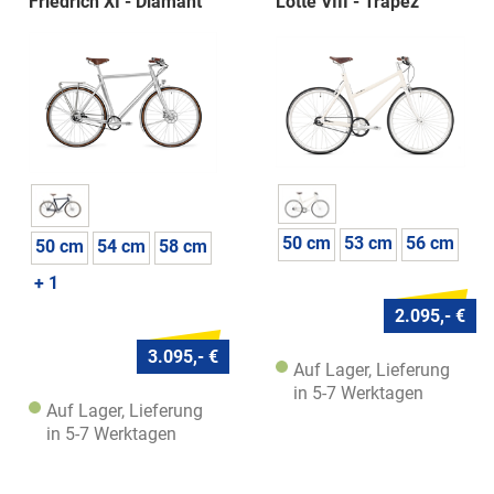
Friedrich XI - Diamant
Lotte VIII - Trapez
50 cm
53 cm
56 cm
50 cm
54 cm
58 cm
+ 1
2.095,- €
3.095,- €
Auf Lager, Lieferung
in 5-7 Werktagen
Auf Lager, Lieferung
in 5-7 Werktagen