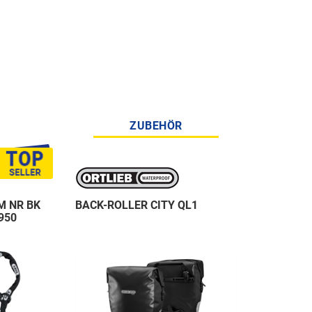
ZUBEHÖR
M NR BK
BACK-ROLLER CITY QL1
950