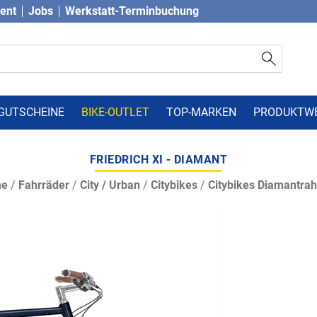
vent
Jobs
Werkstatt-Terminbuchung
GUTSCHEINE
BIKE-OUTLET
TOP-MARKEN
PRODUKTW
FRIEDRICH XI - DIAMANT
me
/
Fahrräder
/
City / Urban
/
Citybikes
/
Citybikes Diamantra