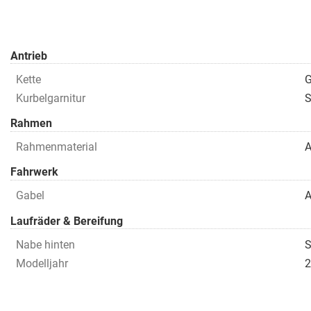
Antrieb
Kette
G
Kurbelgarnitur
S
Rahmen
Rahmenmaterial
A
Fahrwerk
Gabel
A
Laufräder & Bereifung
Nabe hinten
S
Modelljahr
2