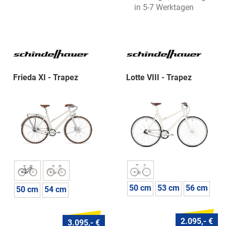
in 5-7 Werktagen
Frieda XI - Trapez
Lotte VIII - Trapez
50 cm
53 cm
56 cm
50 cm
54 cm
2.095,- €
3.095,- €