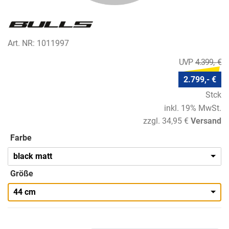
Art. NR: 1011997
4.399,- €
2.799,- €
Stck
inkl. 19% MwSt.
zzgl. 34,95 €
Versand
Farbe
black matt
Größe
44 cm