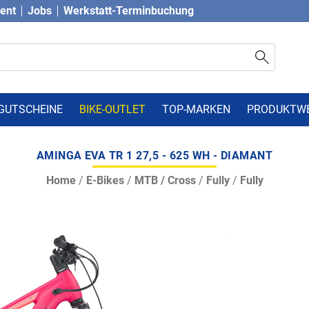
vent
Jobs
Werkstatt-Terminbuchung
GUTSCHEINE
BIKE-OUTLET
TOP-MARKEN
PRODUKTW
AMINGA EVA TR 1 27,5 - 625 WH - DIAMANT
Home
/
E-Bikes
/
MTB / Cross
/
Fully
/
Fully