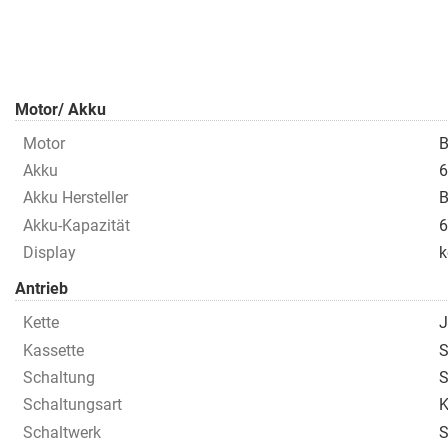
Motor/ Akku
Motor
B
Akku
6
Akku Hersteller
B
Akku-Kapazität
6
Display
k
Antrieb
Kette
J
Kassette
S
Schaltung
S
Schaltungsart
K
Schaltwerk
S