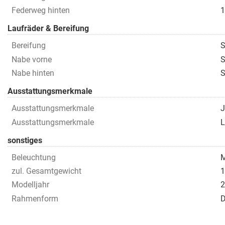
Federweg hinten
1
Laufräder & Bereifung
Bereifung
S
Nabe vorne
S
Nabe hinten
S
Ausstattungsmerkmale
Ausstattungsmerkmale
J
Ausstattungsmerkmale
L
sonstiges
Beleuchtung
M
zul. Gesamtgewicht
1
Modelljahr
2
Rahmenform
D