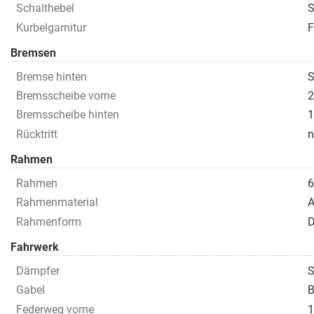
Schalthebel
S
Kurbelgarnitur
Bremsen
Bremse hinten
S
Bremsscheibe vorne
2
Bremsscheibe hinten
1
Rücktritt
n
Rahmen
Rahmen
6
Rahmenmaterial
A
Rahmenform
D
Fahrwerk
Dämpfer
S
Gabel
B
Federweg vorne
1