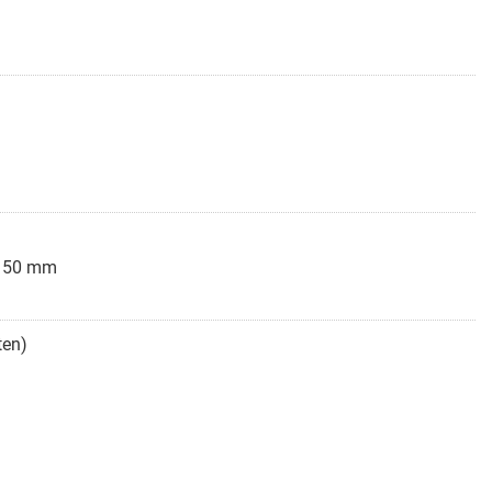
 150 mm
ten)