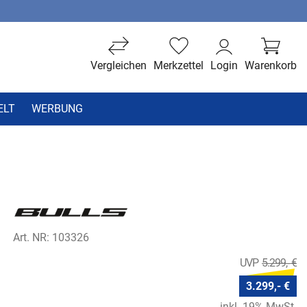
Vergleichen
Merkzettel
Login
Warenkorb
ELT
WERBUNG
Art. NR: 103326
5.299,- €
3.299,- €
inkl. 19% MwSt.