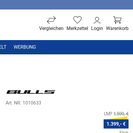
Vergleichen
Merkzettel
Login
Warenkorb
ELT
WERBUNG
Art. NR: 1010633
1.599,- €
1.399,- €
Stck