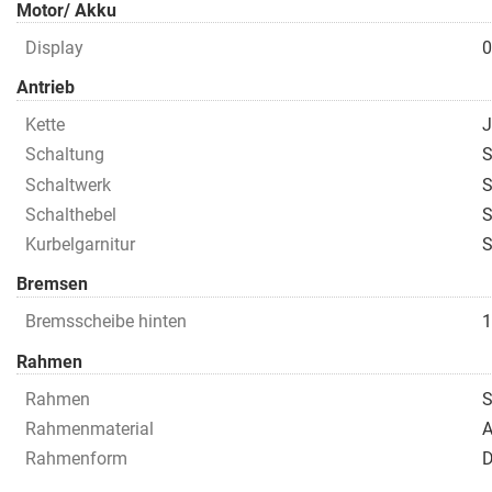
Motor/ Akku
Display
0
Antrieb
Kette
J
Schaltung
S
Schaltwerk
S
Schalthebel
S
Kurbelgarnitur
S
Bremsen
Bremsscheibe hinten
1
Rahmen
Rahmen
S
Rahmenmaterial
A
Rahmenform
D