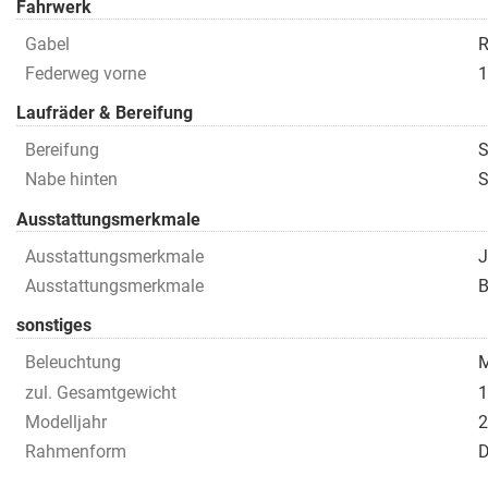
Fahrwerk
Gabel
R
Federweg vorne
1
Laufräder & Bereifung
Bereifung
S
Nabe hinten
S
Ausstattungsmerkmale
Ausstattungsmerkmale
J
Ausstattungsmerkmale
B
sonstiges
Beleuchtung
M
zul. Gesamtgewicht
1
Modelljahr
2
Rahmenform
D