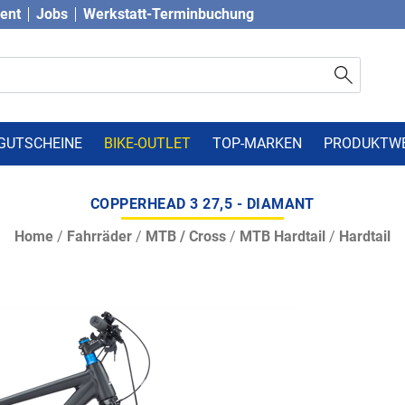
vent
Jobs
Werkstatt-Terminbuchung
GUTSCHEINE
BIKE-OUTLET
TOP-MARKEN
PRODUKTW
COPPERHEAD 3 27,5 - DIAMANT
Home
/
Fahrräder
/
MTB / Cross
/
MTB Hardtail
/
Hardtail