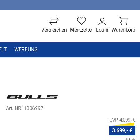
Vergleichen
Merkzettel
Login
Warenkorb
ELT
WERBUNG
Art. NR: 1006997
4.099,- €
3.699,- €
Stck