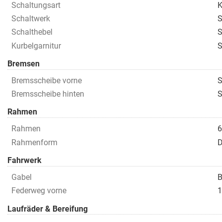
Schaltungsart
K
Schaltwerk
S
Schalthebel
S
Kurbelgarnitur
Bremsen
Bremsscheibe vorne
S
Bremsscheibe hinten
S
Rahmen
Rahmen
6
Rahmenform
D
Fahrwerk
Gabel
B
Federweg vorne
1
Laufräder & Bereifung