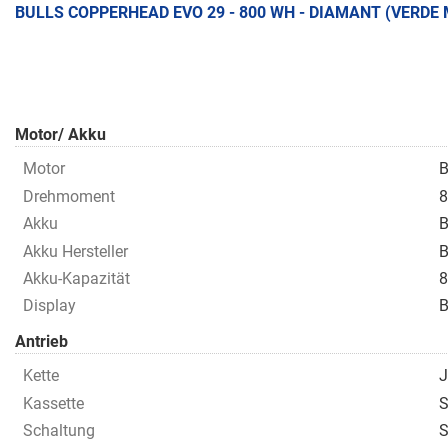
BULLS COPPERHEAD EVO 29 - 800 WH - DIAMANT (VERDE
Motor/ Akku
Motor
B
Drehmoment
8
Akku
B
Akku Hersteller
B
Akku-Kapazität
8
Display
B
Antrieb
Kette
J
Kassette
S
Schaltung
S