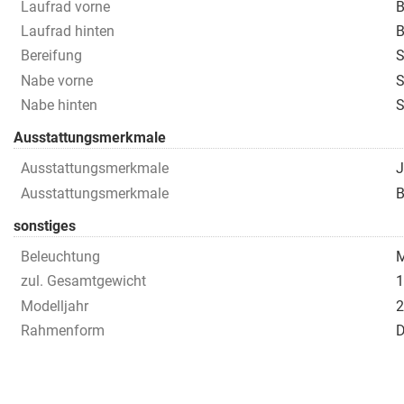
Laufrad vorne
B
Laufrad hinten
B
Bereifung
S
Nabe vorne
Nabe hinten
S
Ausstattungsmerkmale
Ausstattungsmerkmale
J
Ausstattungsmerkmale
B
sonstiges
Beleuchtung
M
zul. Gesamtgewicht
1
Modelljahr
2
Rahmenform
D