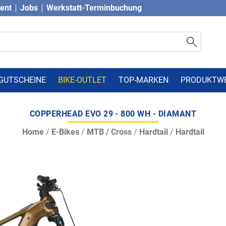
vent
Jobs
Werkstatt-Terminbuchung
GUTSCHEINE
BIKE-OUTLET
TOP-MARKEN
PRODUKTW
COPPERHEAD EVO 29 - 800 WH - DIAMANT
Home
/
E-Bikes
/
MTB / Cross
/
Hardtail
/
Hardtail