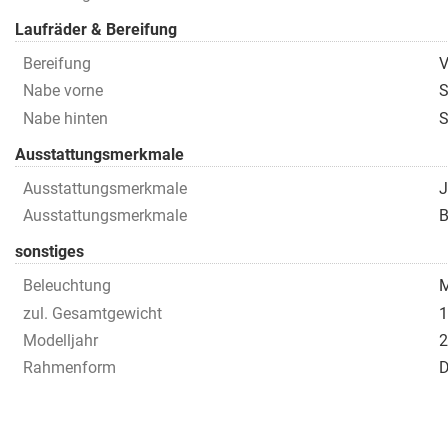
Laufräder & Bereifung
Bereifung
V
Nabe vorne
S
Nabe hinten
S
Ausstattungsmerkmale
Ausstattungsmerkmale
J
Ausstattungsmerkmale
B
sonstiges
Beleuchtung
M
zul. Gesamtgewicht
1
Modelljahr
2
Rahmenform
D