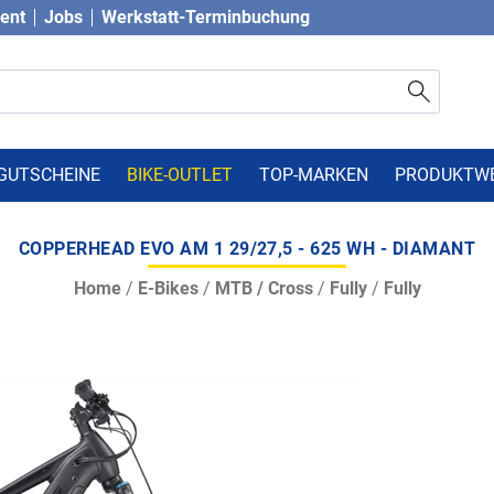
vent
Jobs
Werkstatt-Terminbuchung
GUTSCHEINE
BIKE-OUTLET
TOP-MARKEN
PRODUKTW
COPPERHEAD EVO AM 1 29/27,5 - 625 WH - DIAMANT
Home
/
E-Bikes
/
MTB / Cross
/
Fully
/
Fully