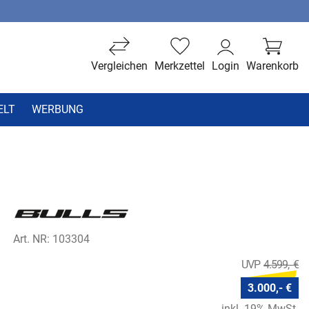
Vergleichen
Merkzettel
Login
Warenkorb
ELT
WERBUNG
Art. NR: 103304
4.599,- €
3.000,- €
inkl. 19% MwSt.