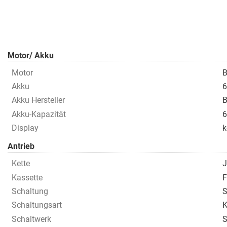
Motor/ Akku
Motor
B
Akku
6
Akku Hersteller
B
Akku-Kapazität
6
Display
k
Antrieb
Kette
J
Kassette
Schaltung
S
Schaltungsart
K
Schaltwerk
S