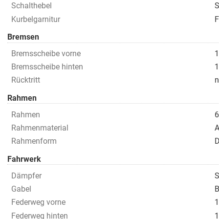
Schalthebel
S
Kurbelgarnitur
Bremsen
Bremsscheibe vorne
1
Bremsscheibe hinten
1
Rücktritt
n
Rahmen
Rahmen
6
Rahmenmaterial
A
Rahmenform
D
Fahrwerk
Dämpfer
S
Gabel
B
Federweg vorne
1
Federweg hinten
1