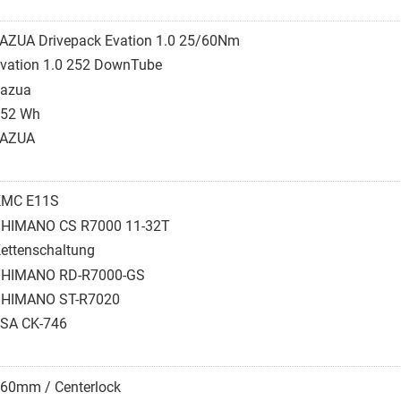
AZUA Drivepack Evation 1.0 25/60Nm
vation 1.0 252 DownTube
azua
52 Wh
FAZUA
KMC E11S
HIMANO CS R7000 11-32T
ettenschaltung
HIMANO RD-R7000-GS
HIMANO ST-R7020
SA CK-746
60mm / Centerlock