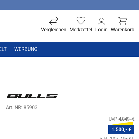
Vergleichen
Merkzettel
Login
Warenkorb
ELT
WERBUNG
Art. NR: 85903
4.049,- €
1.500,- €
inkl. 19% MwSt.