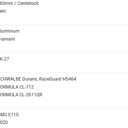
60mm / Centerlock
ein
luminium
iamant
K-27
CHWALBE Durano, RaceGuard HS464
FORMULA CL-712
FORMULA CL-2611QR
KMC E11S
020