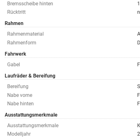
Bremsscheibe hinten
1
Rücktritt
n
Rahmen
Rahmenmaterial
A
Rahmenform
D
Fahrwerk
Gabel
F
Laufräder & Bereifung
Bereifung
S
Nabe vorne
Nabe hinten
Ausstattungsmerkmale
Ausstattungsmerkmale
Modelljahr
2