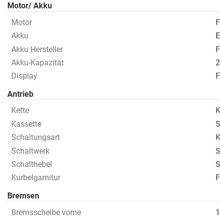
Motor/ Akku
Motor
F
Akku
E
Akku Hersteller
F
Akku-Kapazität
2
Display
Antrieb
Kette
Kassette
S
Schaltungsart
K
Schaltwerk
S
Schalthebel
S
Kurbelgarnitur
F
Bremsen
Bremsscheibe vorne
1