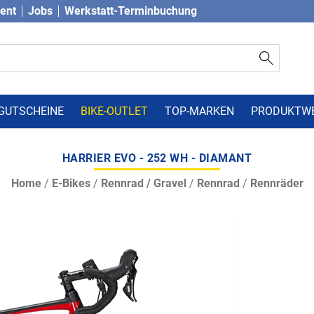
vent
Jobs
Werkstatt-Terminbuchung
GUTSCHEINE
BIKE-OUTLET
TOP-MARKEN
PRODUKTW
HARRIER EVO - 252 WH - DIAMANT
Home
/
E-Bikes
/
Rennrad / Gravel
/
Rennrad
/
Rennräder