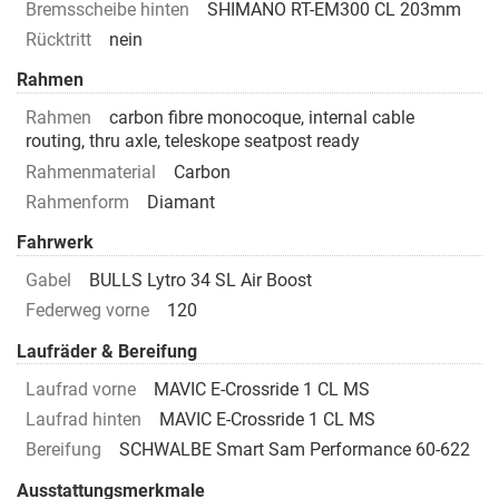
Bremsscheibe hinten
SHIMANO RT-EM300 CL 203mm
Rücktritt
nein
Rahmen
Rahmen
carbon fibre monocoque, internal cable
routing, thru axle, teleskope seatpost ready
Rahmenmaterial
Carbon
Rahmenform
Diamant
Fahrwerk
Gabel
BULLS Lytro 34 SL Air Boost
Federweg vorne
120
Laufräder & Bereifung
Laufrad vorne
MAVIC E-Crossride 1 CL MS
Laufrad hinten
MAVIC E-Crossride 1 CL MS
Bereifung
SCHWALBE Smart Sam Performance 60-622
Ausstattungsmerkmale