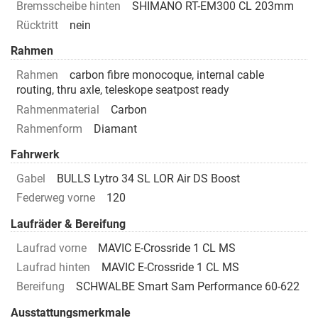
Bremsscheibe hinten
SHIMANO RT-EM300 CL 203mm
Rücktritt
nein
Rahmen
Rahmen
carbon fibre monocoque, internal cable
routing, thru axle, teleskope seatpost ready
Rahmenmaterial
Carbon
Rahmenform
Diamant
Fahrwerk
Gabel
BULLS Lytro 34 SL LOR Air DS Boost
Federweg vorne
120
Laufräder & Bereifung
Laufrad vorne
MAVIC E-Crossride 1 CL MS
Laufrad hinten
MAVIC E-Crossride 1 CL MS
Bereifung
SCHWALBE Smart Sam Performance 60-622
Ausstattungsmerkmale