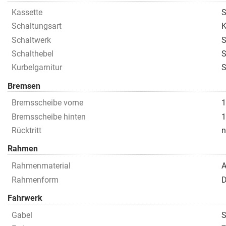
Kassette
S
Schaltungsart
K
Schaltwerk
S
Schalthebel
S
Kurbelgarnitur
S
Bremsen
Bremsscheibe vorne
Bremsscheibe hinten
Rücktritt
n
Rahmen
Rahmenmaterial
A
Rahmenform
D
Fahrwerk
Gabel