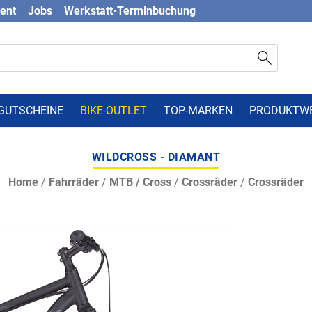
vent
Jobs
Werkstatt-Terminbuchung
GUTSCHEINE
BIKE-OUTLET
TOP-MARKEN
PRODUKTW
WILDCROSS - DIAMANT
Home
/
Fahrräder
/
MTB / Cross
/
Crossräder
/
Crossräder