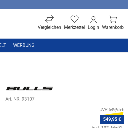
Vergleichen
Merkzettel
Login
Warenkorb
ELT
WERBUNG
Art. NR: 93107
649,95 €
549,95 €
inkl. 19% MwSt.