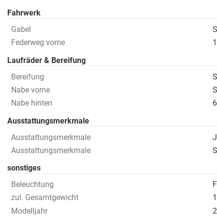
Fahrwerk
Gabel
S
Federweg vorne
1
Laufräder & Bereifung
Bereifung
S
Nabe vorne
S
Nabe hinten
6
Ausstattungsmerkmale
Ausstattungsmerkmale
J
Ausstattungsmerkmale
S
sonstiges
Beleuchtung
F
zul. Gesamtgewicht
1
Modelljahr
2