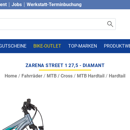
vent
Jobs
Werkstatt-Terminbuchung
GUTSCHEINE
BIKE-OUTLET
TOP-MARKEN
PRODUKTW
ZARENA STREET 1 27,5 - DIAMANT
Home
/
Fahrräder
/
MTB / Cross
/
MTB Hardtail
/
Hardtail