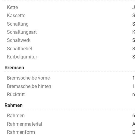
Kette
J
Kassette
S
Schaltung
S
Schaltungsart
K
Schaltwerk
S
Schalthebel
S
Kurbelgarnitur
S
Bremsen
Bremsscheibe vorne
1
Bremsscheibe hinten
1
Rücktritt
n
Rahmen
Rahmen
6
Rahmenmaterial
A
Rahmenform
D