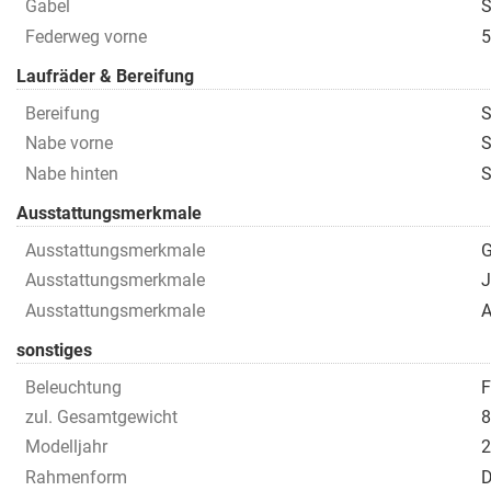
Gabel
S
Federweg vorne
5
Laufräder & Bereifung
Bereifung
S
Nabe vorne
S
Nabe hinten
S
Ausstattungsmerkmale
Ausstattungsmerkmale
G
Ausstattungsmerkmale
J
Ausstattungsmerkmale
A
sonstiges
Beleuchtung
F
zul. Gesamtgewicht
8
Modelljahr
2
Rahmenform
D