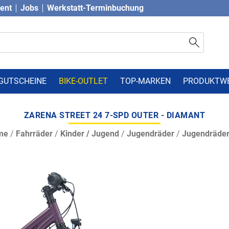
vent
Jobs
Werkstatt-Terminbuchung
GUTSCHEINE
BIKE-OUTLET
TOP-MARKEN
PRODUKTW
ZARENA STREET 24 7-SPD OUTER - DIAMANT
me
/
Fahrräder
/
Kinder / Jugend
/
Jugendräder
/
Jugendräder