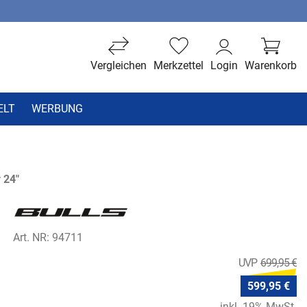
Vergleichen
Merkzettel
Login
Warenkorb
ELT
WERBUNG
 24"
Art. NR: 94711
699,95 €
599,95 €
inkl. 19% MwSt.