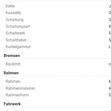
Kette
J
Kassette
S
Schaltung
S
Schaltungsart
K
Schaltwerk
S
Schalthebel
S
Kurbelgarnitur
L
Bremsen
Rücktritt
n
Rahmen
Rahmen
6
Rahmenmaterial
A
Rahmenform
D
Fahrwerk