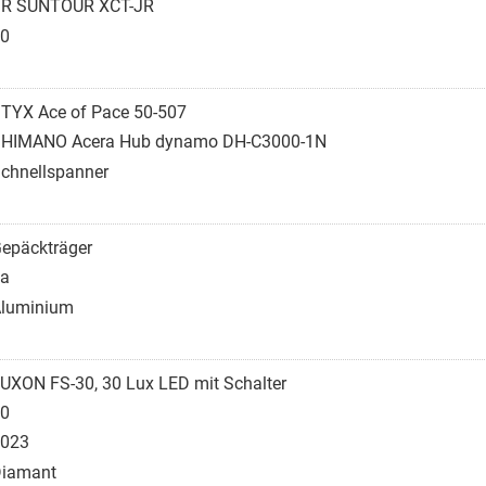
R SUNTOUR XCT-JR
0
TYX Ace of Pace 50-507
HIMANO Acera Hub dynamo DH-C3000-1N
chnellspanner
epäckträger
a
luminium
UXON FS-30, 30 Lux LED mit Schalter
0
023
iamant