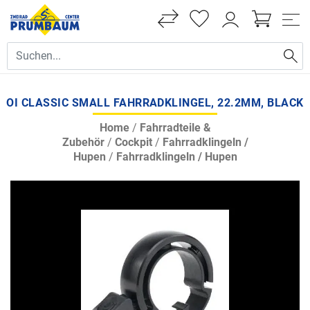
OI CLASSIC SMALL FAHRRADKLINGEL, 22.2MM, BLACK
Home
/
Fahrradteile &
Zubehör
/
Cockpit
/
Fahrradklingeln /
Hupen
/
Fahrradklingeln / Hupen