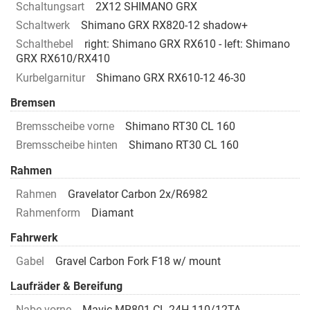
Schaltungsart
2X12 SHIMANO GRX
Schaltwerk
Shimano GRX RX820-12 shadow+
Schalthebel
right: Shimano GRX RX610 - left: Shimano
GRX RX610/RX410
Kurbelgarnitur
Shimano GRX RX610-12 46-30
Bremsen
Bremsscheibe vorne
Shimano RT30 CL 160
Bremsscheibe hinten
Shimano RT30 CL 160
Rahmen
Rahmen
Gravelator Carbon 2x/R6982
Rahmenform
Diamant
Fahrwerk
Gabel
Gravel Carbon Fork F18 w/ mount
Laufräder & Bereifung
Nabe vorne
Mavic MR801 CL 24H 110/12TA