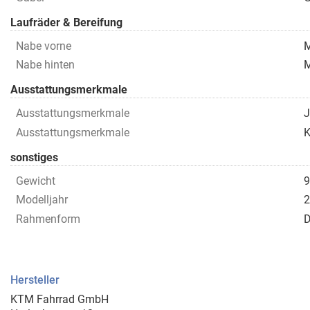
Laufräder & Bereifung
Nabe vorne
M
Nabe hinten
M
Ausstattungsmerkmale
Ausstattungsmerkmale
J
Ausstattungsmerkmale
K
sonstiges
Gewicht
9
Modelljahr
2
Rahmenform
D
Hersteller
KTM Fahrrad GmbH