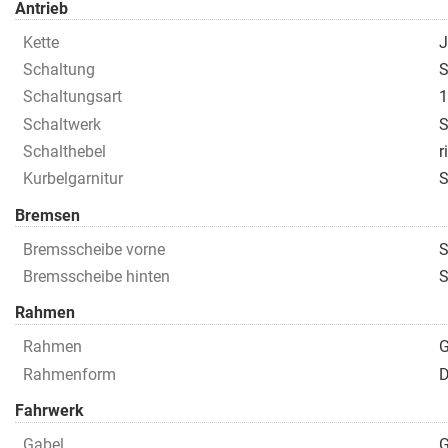
Antrieb
Kette
J
Schaltung
S
Schaltungsart
Schaltwerk
S
Schalthebel
r
Kurbelgarnitur
S
Bremsen
Bremsscheibe vorne
S
Bremsscheibe hinten
S
Rahmen
Rahmen
G
Rahmenform
D
Fahrwerk
Gabel
G