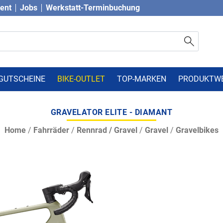
vent
Jobs
Werkstatt-Terminbuchung
GUTSCHEINE
BIKE-OUTLET
TOP-MARKEN
PRODUKTW
GRAVELATOR ELITE - DIAMANT
Home
/
Fahrräder
/
Rennrad / Gravel
/
Gravel
/
Gravelbikes