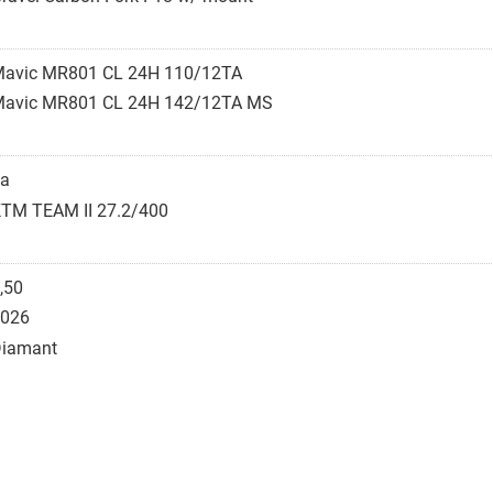
avic MR801 CL 24H 110/12TA
avic MR801 CL 24H 142/12TA MS
a
TM TEAM II 27.2/400
,50
026
iamant