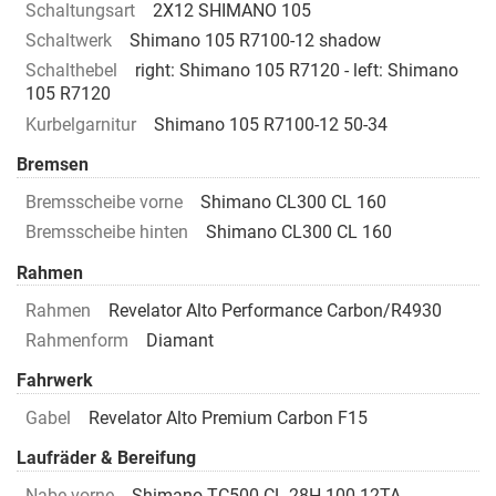
Schaltungsart
2X12 SHIMANO 105
Schaltwerk
Shimano 105 R7100-12 shadow
Schalthebel
right: Shimano 105 R7120 - left: Shimano
105 R7120
Kurbelgarnitur
Shimano 105 R7100-12 50-34
Bremsen
Bremsscheibe vorne
Shimano CL300 CL 160
Bremsscheibe hinten
Shimano CL300 CL 160
Rahmen
Rahmen
Revelator Alto Performance Carbon/R4930
Rahmenform
Diamant
Fahrwerk
Gabel
Revelator Alto Premium Carbon F15
Laufräder & Bereifung
Nabe vorne
Shimano TC500 CL 28H 100-12TA