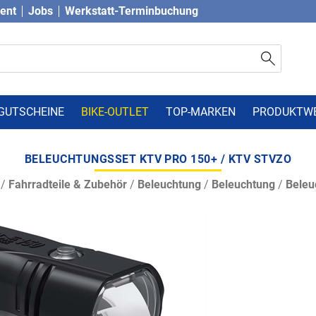
vent
Jobs
Werkstatt-Terminbuchung
GUTSCHEINE
BIKE-OUTLET
TOP-MARKEN
PRODUKTW
BELEUCHTUNGSSET KTV PRO 150+ / KTV STVZO
/
Fahrradteile & Zubehör
/
Beleuchtung
/
Beleuchtung
/
Beleu