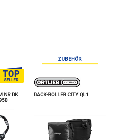
ZUBEHÖR
M NR BK
BACK-ROLLER CITY QL1
950