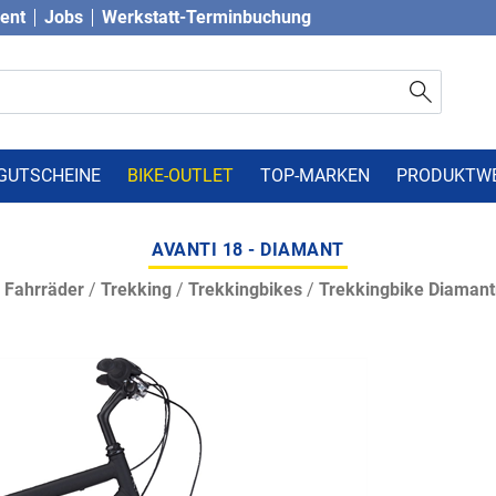
vent
Jobs
Werkstatt-Terminbuchung
GUTSCHEINE
BIKE-OUTLET
TOP-MARKEN
PRODUKTW
AVANTI 18 - DIAMANT
/
Fahrräder
/
Trekking
/
Trekkingbikes
/
Trekkingbike Diaman