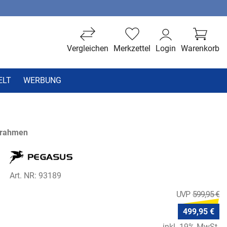
Vergleichen
Merkzettel
Login
Warenkorb
ELT
WERBUNG
trahmen
Art. NR: 93189
599,95 €
499,95 €
inkl. 19% MwSt.