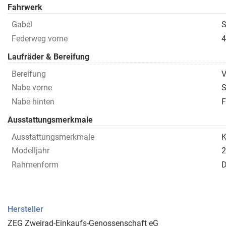
Fahrwerk
Gabel
S
Federweg vorne
Laufräder & Bereifung
Bereifung
V
Nabe vorne
S
Nabe hinten
Ausstattungsmerkmale
Ausstattungsmerkmale
K
Modelljahr
2
Rahmenform
D
Hersteller
ZEG Zweirad-Einkaufs-Genossenschaft eG