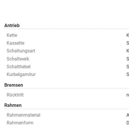
Antrieb
Kette
K
Kassette
S
Schaltungsart
K
Schaltwerk
S
Schalthebel
S
Kurbelgarnitur
S
Bremsen
Rücktritt
n
Rahmen
Rahmenmaterial
A
Rahmenform
D